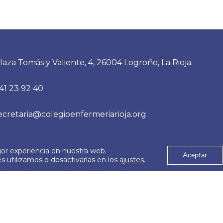
laza Tomás y Valiente, 4, 26004 Logroño, La Rioja.
41 23 92 40
ecretaria@colegioenfermeriarioja.org
jor experiencia en nuestra web.
es
Aviso Legal
Aceptar
© 2026
 utilizamos o desactivarlas en los
ajustes
.