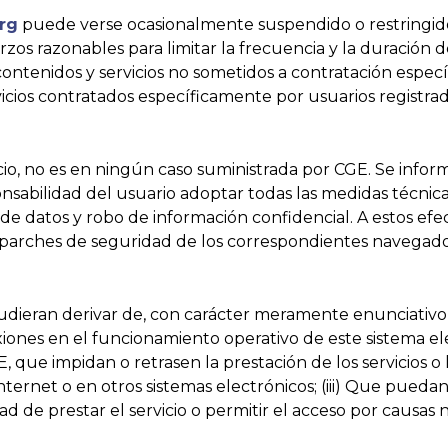
rg
puede verse ocasionalmente suspendido o restringido
rzos razonables para limitar la frecuencia y la duración 
 contenidos y servicios no sometidos a contratación espe
ervicios contratados específicamente por usuarios registr
icio, no es en ningún caso suministrada por CGE. Se info
ponsabilidad del usuario adoptar todas las medidas técn
a de datos y robo de información confidencial. A estos ef
s parches de seguridad de los correspondientes navegado
ieran derivar de, con carácter meramente enunciativo y no
exiones en el funcionamiento operativo de este sistema el
 que impidan o retrasen la prestación de los servicios o l
nternet o en otros sistemas electrónicos; (iii) Que pued
idad de prestar el servicio o permitir el acceso por causas