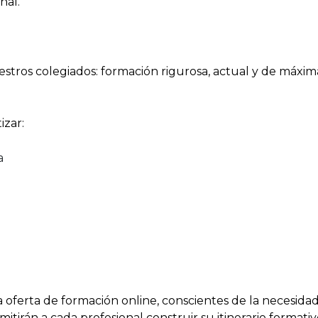
nal.
tros colegiados: formación rigurosa, actual y de máxima
izar:
a
erta de formación online, conscientes de la necesidad d
tirán a cada profesional construir su itinerario formativ