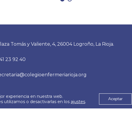
laza Tomás y Valiente, 4, 26004 Logroño, La Rioja.
41 23 92 40
ecretaria@colegioenfermeriarioja.org
jor experiencia en nuestra web.
es
Aviso Legal
Aceptar
© 2026
 utilizamos o desactivarlas en los
ajustes
.