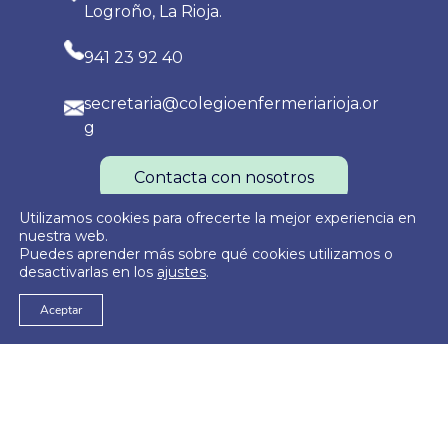
Logroño, La Rioja.
941 23 92 40
secretaria@colegioenfermeriarioja.or
g
Contacta con nosotros
Utilizamos cookies para ofrecerte la mejor experiencia en
nuestra web.
Puedes aprender más sobre qué cookies utilizamos o
Política de Privacidad
Política de Cookies
Aviso Legal
desactivarlas en los
ajustes
.
Aceptar
© 2026
Colegio Oficial de Enfermería de La Rioja