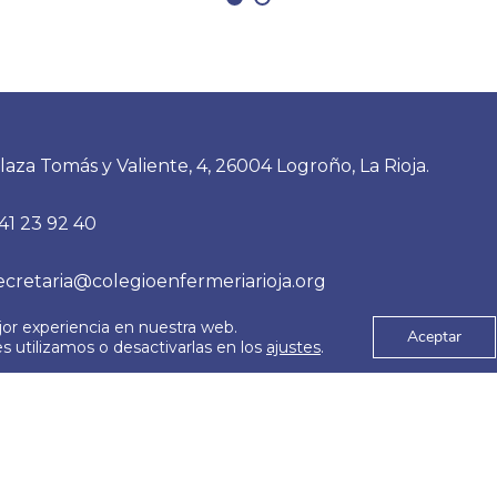
laza Tomás y Valiente, 4, 26004 Logroño, La Rioja.
41 23 92 40
ecretaria@colegioenfermeriarioja.org
jor experiencia en nuestra web.
Aceptar
 utilizamos o desactivarlas en los
ajustes
.
es
Aviso Legal
© 2026