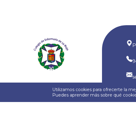
P
9
s
Utilizamos cookies para ofrecerte la me
Puedes aprender más sobre qué cookies
Política de Privacidad
Política de Cooki