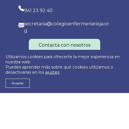
941 23 92 40
secretaria@colegioenfermeriarioja.or
g
Contacta con nosotros
Utilizamos cookies para ofrecerte la mejor experiencia en
nuestra web.
Puedes aprender más sobre qué cookies utilizamos o
Política de Privacidad
Política de Cookies
Aviso Legal
desactivarlas en los
ajustes
.
Aceptar
© 2026
Colegio Oficial de Enfermería de La Rioja