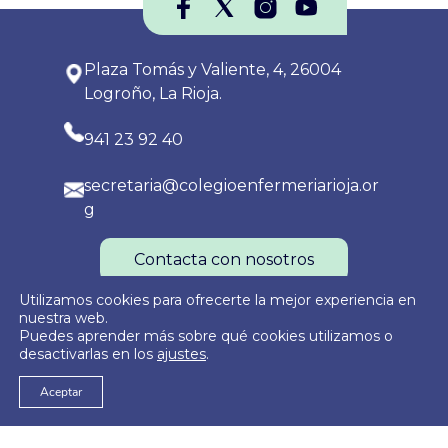
Plaza Tomás y Valiente, 4, 26004
Logroño, La Rioja.
941 23 92 40
secretaria@colegioenfermeriarioja.or
g
Contacta con nosotros
Utilizamos cookies para ofrecerte la mejor experiencia en
nuestra web.
Puedes aprender más sobre qué cookies utilizamos o
Política de Privacidad
Política de Cookies
Aviso Legal
desactivarlas en los
ajustes
.
Aceptar
© 2026
Colegio Oficial de Enfermería de La Rioja