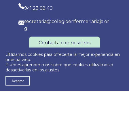
941 23 92 40
secretaria@colegioenfermeriarioja.or
g
Contacta con nosotros
Utilizamos cookies para ofrecerte la mejor experiencia en
nuestra web.
Puedes aprender más sobre qué cookies utilizamos o
Política de Privacidad
Política de Cookies
Aviso Legal
desactivarlas en los
ajustes
.
Aceptar
© 2026
Colegio Oficial de Enfermería de La Rioja