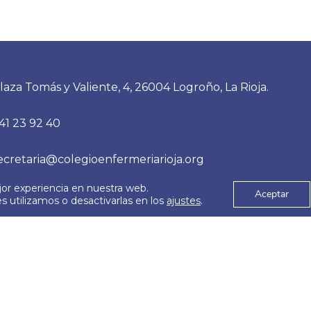
laza Tomás y Valiente, 4, 26004 Logroño, La Rioja.
41 23 92 40
ecretaria@colegioenfermeriarioja.org
jor experiencia en nuestra web.
Aceptar
 utilizamos o desactivarlas en los
ajustes
.
es
Aviso Legal
© 2026