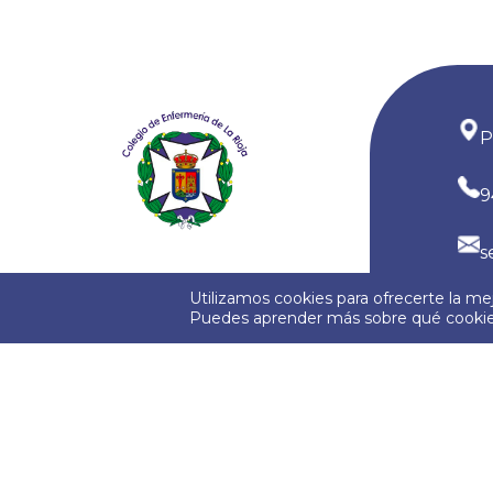
P
9
s
Utilizamos cookies para ofrecerte la me
Puedes aprender más sobre qué cookies
Política de Privacidad
Política de Cooki