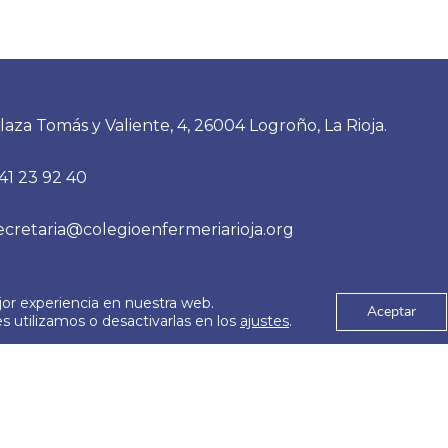
laza Tomás y Valiente, 4, 26004 Logroño, La Rioja.
41 23 92 40
ecretaria@colegioenfermeriarioja.org
jor experiencia en nuestra web.
es
Aviso Legal
Aceptar
© 2026
 utilizamos o desactivarlas en los
ajustes
.