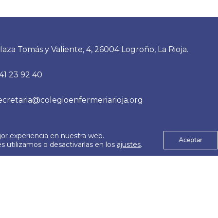
laza Tomás y Valiente, 4, 26004 Logroño, La Rioja.
41 23 92 40
ecretaria@colegioenfermeriarioja.org
jor experiencia en nuestra web.
es
Aviso Legal
Aceptar
© 2026
 utilizamos o desactivarlas en los
ajustes
.