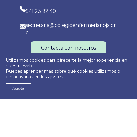
941 23 92 40
secretaria@colegioenfermeriarioja.or
g
Contacta con nosotros
Utilizamos cookies para ofrecerte la mejor experiencia en
nuestra web.
Puedes aprender más sobre qué cookies utilizamos o
Política de Privacidad
Política de Cookies
Aviso Legal
desactivarlas en los
ajustes
.
Aceptar
© 2026
Colegio Oficial de Enfermería de La Rioja