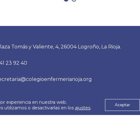
laza Tomás y Valiente, 4, 26004 Logroño, La Rioja.
41 23 92 40
ecretaria@colegioenfermeriarioja.org
jor experiencia en nuestra web.
es
Aviso Legal
Aceptar
© 2026
 utilizamos o desactivarlas en los
ajustes
.