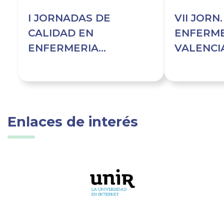
I JORNADAS DE
VII JORN
CALIDAD EN
ENFERME
ENFERMERIA
VALENCI
OFTAQLMOLOGICA DE
ANESTES,
LA COMUNIDAD
TER. DO
VALENCIA
Enlaces de interés