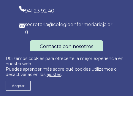
941 23 92 40
secretaria@colegioenfermeriarioja.or
g
Contacta con nosotros
Utilizamos cookies para ofrecerte la mejor experiencia en
nuestra web.
Puedes aprender más sobre qué cookies utilizamos o
Política de Privacidad
Política de Cookies
Aviso Legal
desactivarlas en los
ajustes
.
Aceptar
© 2026
Colegio Oficial de Enfermería de La Rioja