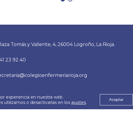
laza Tomás y Valiente, 4, 26004 Logroño, La Rioja.
41 23 92 40
ecretaria@colegioenfermeriarioja.org
jor experiencia en nuestra web.
es
Aviso Legal
Aceptar
© 2026
 utilizamos o desactivarlas en los
ajustes
.