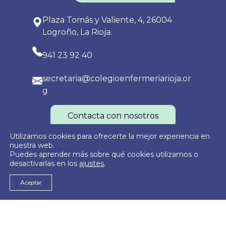
Plaza Tomás y Valiente, 4, 26004
Logroño, La Rioja.
941 23 92 40
secretaria@colegioenfermeriarioja.or
g
Contacta con nosotros
Utilizamos cookies para ofrecerte la mejor experiencia en
nuestra web.
Puedes aprender más sobre qué cookies utilizamos o
Política de Privacidad
Política de Cookies
Aviso Legal
desactivarlas en los
ajustes
.
Aceptar
© 2026
Colegio Oficial de Enfermería de La Rioja