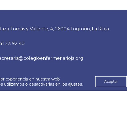
laza Tomás y Valiente, 4, 26004 Logroño, La Rioja.
41 23 92 40
ecretaria@colegioenfermeriarioja.org
jor experiencia en nuestra web.
es
Aviso Legal
Aceptar
© 2026
 utilizamos o desactivarlas en los
ajustes
.