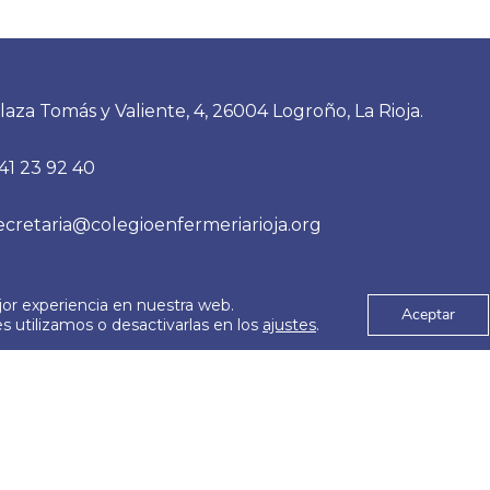
laza Tomás y Valiente, 4, 26004 Logroño, La Rioja.
41 23 92 40
ecretaria@colegioenfermeriarioja.org
jor experiencia en nuestra web.
es
Aviso Legal
Aceptar
© 2026
 utilizamos o desactivarlas en los
ajustes
.