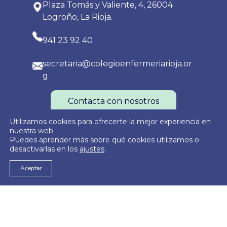
Plaza Tomás y Valiente, 4, 26004
Logroño, La Rioja.
941 23 92 40
secretaria@colegioenfermeriarioja.or
g
Contacta con nosotros
Utilizamos cookies para ofrecerte la mejor experiencia en
nuestra web.
Puedes aprender más sobre qué cookies utilizamos o
Política de Privacidad
Política de Cookies
Aviso Legal
desactivarlas en los
ajustes
.
Aceptar
© 2026
Colegio Oficial de Enfermería de La Rioja