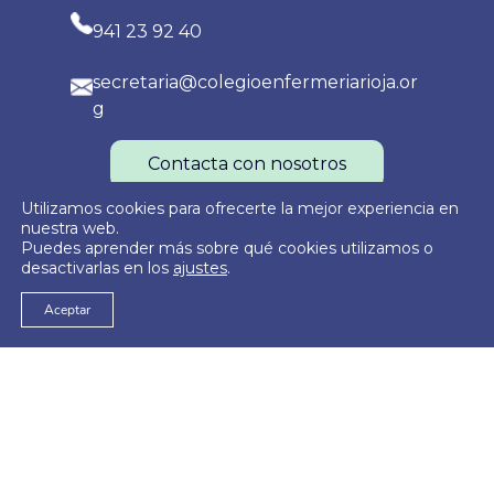
941 23 92 40
secretaria@colegioenfermeriarioja.or
g
Contacta con nosotros
Utilizamos cookies para ofrecerte la mejor experiencia en
nuestra web.
Puedes aprender más sobre qué cookies utilizamos o
Política de Privacidad
Política de Cookies
Aviso Legal
desactivarlas en los
ajustes
.
Aceptar
© 2026
Colegio Oficial de Enfermería de La Rioja