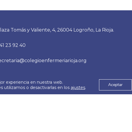
laza Tomás y Valiente, 4, 26004 Logroño, La Rioja.
41 23 92 40
ecretaria@colegioenfermeriarioja.org
jor experiencia en nuestra web.
es
Aviso Legal
Aceptar
© 2026
 utilizamos o desactivarlas en los
ajustes
.