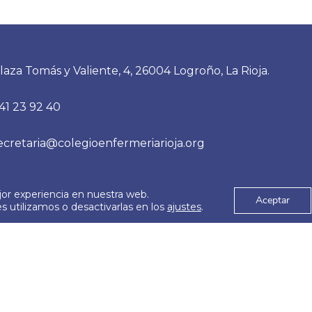
laza Tomás y Valiente, 4, 26004 Logroño, La Rioja.
41 23 92 40
ecretaria@colegioenfermeriarioja.org
jor experiencia en nuestra web.
es
Aviso Legal
Aceptar
© 2026
 utilizamos o desactivarlas en los
ajustes
.