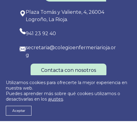
Plaza Tomás y Valiente, 4, 26004
Logroño, La Rioja.
941 23 92 40
secretaria@colegioenfermeriarioja.or
g
Contacta con nosotros
Utilizamos cookies para ofrecerte la mejor experiencia en
nuestra web.
Puedes aprender más sobre qué cookies utilizamos o
Política de Privacidad
Política de Cookies
Aviso Legal
desactivarlas en los
ajustes
.
Aceptar
© 2026
Colegio Oficial de Enfermería de La Rioja