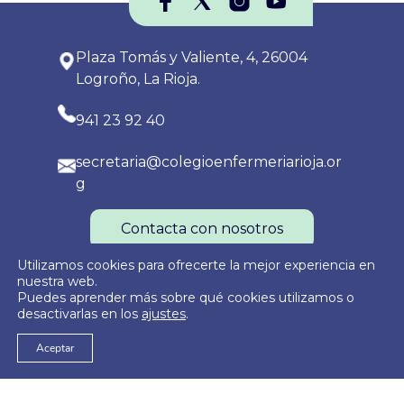
Plaza Tomás y Valiente, 4, 26004
Logroño, La Rioja.
941 23 92 40
secretaria@colegioenfermeriarioja.or
g
Contacta con nosotros
Utilizamos cookies para ofrecerte la mejor experiencia en
nuestra web.
Puedes aprender más sobre qué cookies utilizamos o
Política de Privacidad
Política de Cookies
Aviso Legal
desactivarlas en los
ajustes
.
Aceptar
© 2026
Colegio Oficial de Enfermería de La Rioja