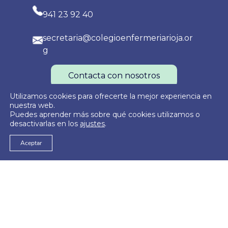
941 23 92 40
secretaria@colegioenfermeriarioja.or
g
Contacta con nosotros
Utilizamos cookies para ofrecerte la mejor experiencia en
nuestra web.
Puedes aprender más sobre qué cookies utilizamos o
Política de Privacidad
Política de Cookies
Aviso Legal
desactivarlas en los
ajustes
.
Aceptar
© 2026
Colegio Oficial de Enfermería de La Rioja