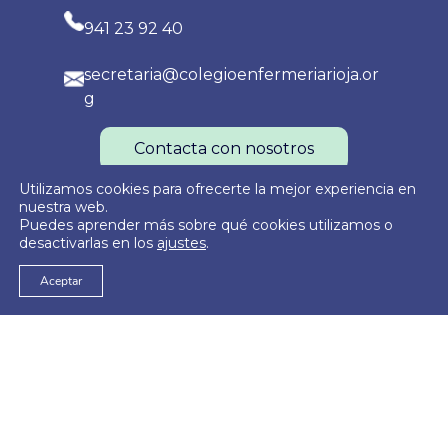
941 23 92 40
secretaria@colegioenfermeriarioja.or
g
Contacta con nosotros
Utilizamos cookies para ofrecerte la mejor experiencia en
nuestra web.
Puedes aprender más sobre qué cookies utilizamos o
Política de Privacidad
Política de Cookies
Aviso Legal
desactivarlas en los
ajustes
.
Aceptar
© 2026
Colegio Oficial de Enfermería de La Rioja