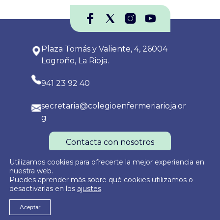
Plaza Tomás y Valiente, 4, 26004
Logroño, La Rioja.
941 23 92 40
secretaria@colegioenfermeriarioja.or
g
Contacta con nosotros
Utilizamos cookies para ofrecerte la mejor experiencia en
nuestra web.
Puedes aprender más sobre qué cookies utilizamos o
Política de Privacidad
Política de Cookies
Aviso Legal
desactivarlas en los
ajustes
.
Aceptar
© 2026
Colegio Oficial de Enfermería de La Rioja