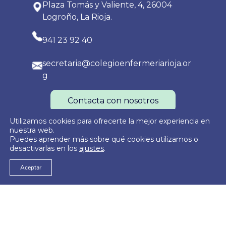
Plaza Tomás y Valiente, 4, 26004
Logroño, La Rioja.
941 23 92 40
secretaria@colegioenfermeriarioja.or
g
Contacta con nosotros
Utilizamos cookies para ofrecerte la mejor experiencia en
nuestra web.
Puedes aprender más sobre qué cookies utilizamos o
Política de Privacidad
Política de Cookies
Aviso Legal
desactivarlas en los
ajustes
.
Aceptar
© 2026
Colegio Oficial de Enfermería de La Rioja