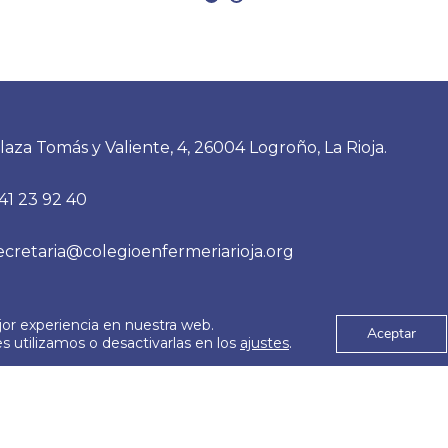
laza Tomás y Valiente, 4, 26004 Logroño, La Rioja.
41 23 92 40
ecretaria@colegioenfermeriarioja.org
jor experiencia en nuestra web.
es
Aviso Legal
Aceptar
© 2026
 utilizamos o desactivarlas en los
ajustes
.