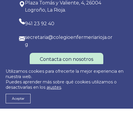
Plaza Tomás y Valiente, 4, 26004
Logroño, La Rioja.
941 23 92 40
secretaria@colegioenfermeriarioja.or
g
Contacta con nosotros
Utilizamos cookies para ofrecerte la mejor experiencia en
nuestra web.
Puedes aprender más sobre qué cookies utilizamos o
Política de Privacidad
Política de Cookies
Aviso Legal
desactivarlas en los
ajustes
.
Aceptar
© 2026
Colegio Oficial de Enfermería de La Rioja