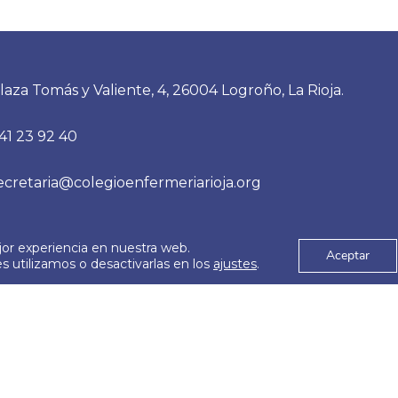
laza Tomás y Valiente, 4, 26004 Logroño, La Rioja.
41 23 92 40
ecretaria@colegioenfermeriarioja.org
jor experiencia en nuestra web.
es
Aviso Legal
Aceptar
© 2026
 utilizamos o desactivarlas en los
ajustes
.