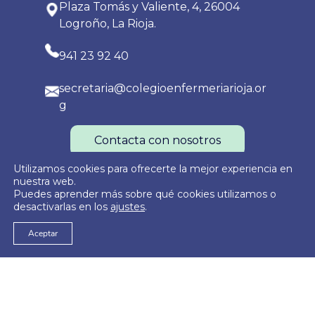
Plaza Tomás y Valiente, 4, 26004
Logroño, La Rioja.
941 23 92 40
secretaria@colegioenfermeriarioja.or
g
Contacta con nosotros
Utilizamos cookies para ofrecerte la mejor experiencia en
nuestra web.
Puedes aprender más sobre qué cookies utilizamos o
Política de Privacidad
Política de Cookies
Aviso Legal
desactivarlas en los
ajustes
.
Aceptar
© 2026
Colegio Oficial de Enfermería de La Rioja