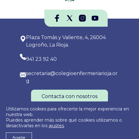
Plaza Tomás y Valiente, 4, 26004
Logroño, La Rioja.
941 23 92 40
secretaria@colegioenfermeriarioja.or
g
Contacta con nosotros
Utilizamos cookies para ofrecerte la mejor experiencia en
nuestra web.
Puedes aprender más sobre qué cookies utilizamos o
Política de Privacidad
Política de Cookies
Aviso Legal
desactivarlas en los
ajustes
.
Aceptar