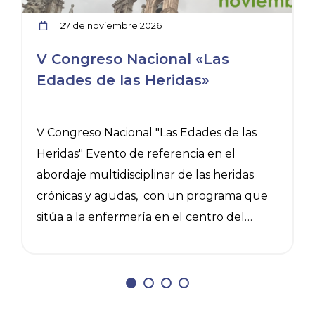
27 de noviembre 2026
V Congreso Nacional «Las
Edades de las Heridas»
V Congreso Nacional "Las Edades de las
C
Heridas" Evento de referencia en el
abordaje multidisciplinar de las heridas
crónicas y agudas, con un programa que
sitúa a la enfermería en el centro del
c
cuidado avanzado de heridas. Mesas
clínicas sobre infección y biofilm, lesiones
p
de baja prevalencia, herida quirúrgica y
l
n
prevención, junto a talleres prácticos de