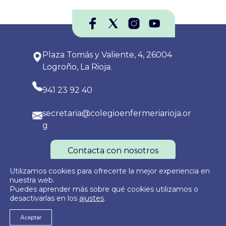
Plaza Tomás y Valiente, 4, 26004
Logroño, La Rioja.
941 23 92 40
secretaria@colegioenfermeriarioja.or
g
Contacta con nosotros
Utilizamos cookies para ofrecerte la mejor experiencia en
nuestra web.
Puedes aprender más sobre qué cookies utilizamos o
Política de Privacidad
Política de Cookies
Aviso Legal
desactivarlas en los
ajustes
.
Aceptar
© 2026
Colegio Oficial de Enfermería de La Rioja