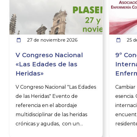
27 de noviembre 2026
25 d
V Congreso Nacional
9º Con
«Las Edades de las
Intern
Heridas»
Enferm
V Congreso Nacional "Las Edades
Cambiar l
de las Heridas" Evento de
esencia.
referencia en el abordaje
internac
multidisciplinar de las heridas
encuentr
crónicas y agudas, con un
resident
programa que sitúa a la
para com