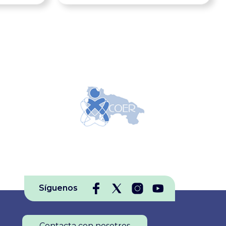
,
en investigación
mpartir
enfermera confluirán de nuevo
a y para
en las ‘IV Jornadas Nacionales de
este
Investigación’ del Colegio Oficial
s
de Enfermería de Córdoba, que
as
se celebrarán el próximo 30 de
ongreso,
septiembre de 2026 en el
ados a
Hospital San Juan de Dios de
Córdoba, dirigidas a enfermeros
alleres y
investigadores, residentes y
ra
doctorandos de toda España.
Vamos a
Además de contar con la
Síguenos
amas
participación de expertos
reconocidos, estas Jornadas, para
r el
las que se ha solicitado
Contacta con nosotros