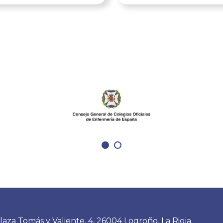
 31 de agosto de 2026.
Terapéutica en Diabetes
ente se encuentra
nuestro espacio para co
l plazo de inscripción al
en educación terapéutic
, así como la
seguir aprendiendo. En 
ación en los concursos
tercer congreso y tras la
esuales, los cuales
opiniones recogidas en l
tados con la inscripción
encuestas del pasado c
al Congreso para las
nos sentimos muy anim
 premiadas. Asimismo, el
seguir en la linea que
 envío de resúmenes
planteábamos con más t
unicaciones científicas
ponencias relevantes pa
erá abierto hasta el 31
nuestro trabajo diario. 
o de 2026. Se trata de
poder compartir progr
o de referencia para la
educativos, lo último en
ía Comunitaria en
tecnología, cómo mejora
laza Tomás y Valiente, 4, 26004 Logroño, La Rioja.