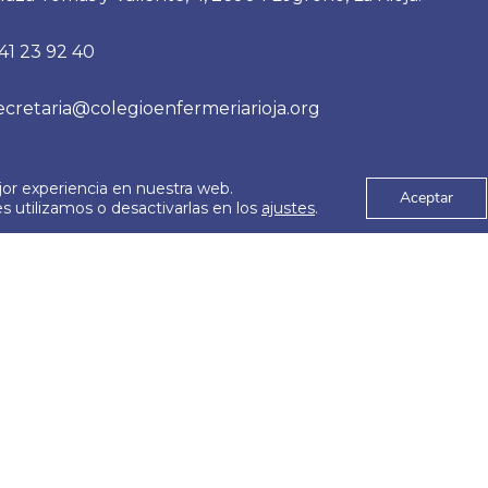
 primaria y salud…
abordaje terapéutico co
41 23 92 40
ayuda de la psicología, t
específicos y como siem
ecretaria@colegioenfermeriarioja.org
jor experiencia en nuestra web.
es
Aviso Legal
Aceptar
© 2026
 utilizamos o desactivarlas en los
ajustes
.