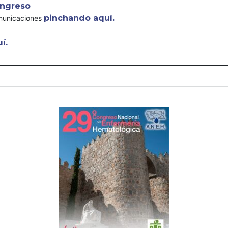
ngreso
pinchando aquí.
omunicaciones
í.