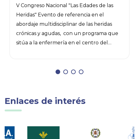
V Congreso Nacional "Las Edades de las
C
Heridas" Evento de referencia en el
abordaje multidisciplinar de las heridas
crónicas y agudas, con un programa que
sitúa a la enfermería en el centro del
c
cuidado avanzado de heridas. Mesas
clínicas sobre infección y biofilm, lesiones
p
de baja prevalencia, herida quirúrgica y
l
n
prevención, junto a talleres prácticos de
l
vendaje compresivo, ecografía en heridas,
c
exploración del pie diabético, injertos en
l
Enlaces de interés
sello, cirugía menor y aplicación de
inteligencia artificial. Plazas limitadas. Más
información e inscripciones:
a
https://heridas.es/2026/
t