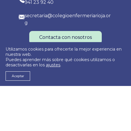
941 23 92 40
secretaria@colegioenfermeriarioja.or
g
Contacta con nosotros
Utilizamos cookies para ofrecerte la mejor experiencia en
nuestra web.
Puedes aprender más sobre qué cookies utilizamos o
Política de Privacidad
Política de Cookies
Aviso Legal
desactivarlas en los
ajustes
.
Aceptar
© 2026
Colegio Oficial de Enfermería de La Rioja