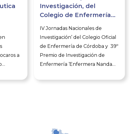
utica
Investigación, del
Colegio de Enfermería
de Córdoba
e
IV Jornadas Nacionales de
en
Investigación’ del Colegio Oficial
s
de Enfermería de Córdoba y 39º
vocaros a
Premio de Investigación de
o
Enfermería ‘Enfermera Nanda
Casado Salinas’ Expertos
,
en investigación
mpartir
enfermera confluirán de nuevo
a y para
en las ‘IV Jornadas Nacionales de
este
Investigación’ del Colegio Oficial
s
de Enfermería de Córdoba, que
as
se celebrarán el próximo 30 de