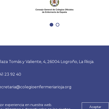
tados con la inscripción
encuestas del pasado c
al Congreso para las
nos sentimos muy anim
 premiadas. Asimismo, el
seguir en la linea que
 envío de resúmenes
planteábamos con más t
unicaciones científicas
ponencias relevantes pa
erá abierto hasta el 31
nuestro trabajo diario. 
o de 2026. Se trata de
poder compartir progr
o de referencia para la
educativos, lo último en
ía Comunitaria en
tecnología, cómo mejora
laza Tomás y Valiente, 4, 26004 Logroño, La Rioja.
 primaria y salud…
abordaje terapéutico co
41 23 92 40
ayuda de la psicología, t
específicos y como siem
ecretaria@colegioenfermeriarioja.org
jor experiencia en nuestra web.
es
Aviso Legal
Aceptar
© 2026