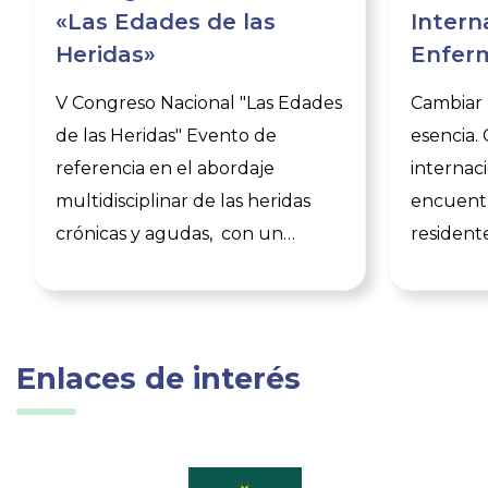
«Las Edades de las
Intern
Heridas»
Enferm
V Congreso Nacional "Las Edades
Cambiar l
de las Heridas" Evento de
esencia.
referencia en el abordaje
internac
multidisciplinar de las heridas
encuentr
crónicas y agudas, con un
resident
programa que sitúa a la
para com
enfermería en el centro del
hasta el
cuidado avanzado de heridas.
Actualm
Mesas clínicas sobre infección y
abierto e
Enlaces de interés
biofilm, lesiones de baja
Congreso
prevalencia, herida quirúrgica y
particip
prevención, junto a talleres
precongr