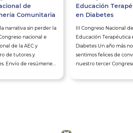
acional de
Educación Terapé
ería Comunitaria
en Diabetes
a narrativa sin perder la
III Congreso Nacional d
 Congreso nacional e
Educación Terapéutica 
ional de la AEC y
Diabetes Un año más no
o de tutores y
sentimos felices de con
es. Envío de resúmenes
nuestro tercer Congres
unicaciones científicas
Nacional de Educación
 31 de agosto de 2026.
Terapéutica en Diabetes
ente se encuentra
nuestro espacio para co
l plazo de inscripción al
en educación terapéutic
, así como la
seguir aprendiendo. En 
ación en los concursos
tercer congreso y tras la
esuales, los cuales
opiniones recogidas en l