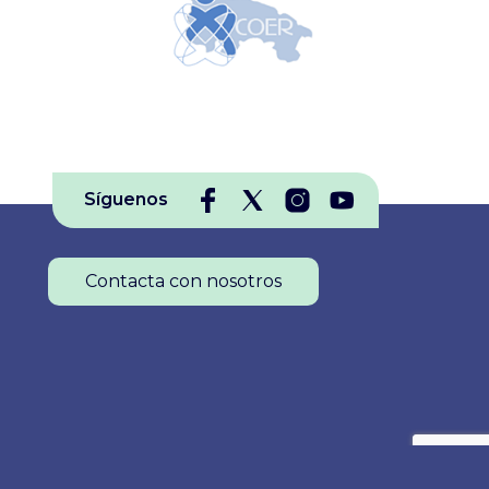
ongreso,
septiembre de 2026 en el
ados a
Hospital San Juan de Dios de
Córdoba, dirigidas a enfermeros
alleres y
investigadores, residentes y
ra
doctorandos de toda España.
Vamos a
Además de contar con la
Síguenos
amas
participación de expertos
reconocidos, estas Jornadas, para
r el
las que se ha solicitado
Contacta con nosotros
n la
acreditación, incluirán tres
alleres
talleres prácticos simultáneos y
pre las…
la concesión de premios a la
mejor Comunicación Oral, al
mejor Póster y a la mejor…
Colegio Oficial de Enfermería de La Rioja