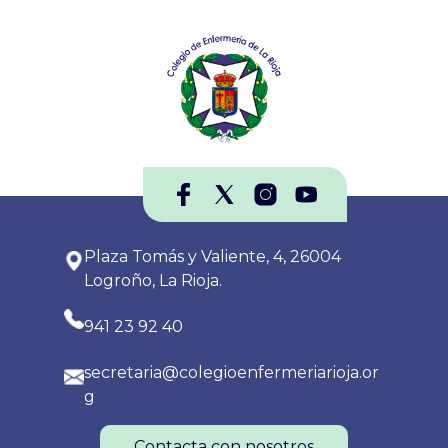
Plaza Tomás y Valiente, 4, 26004
Logroño, La Rioja.
941 23 92 40
secretaria@colegioenfermeriarioja.or
g
Contacta con nosotros