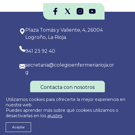
Plaza Tomás y Valiente, 4, 26004
Logroño, La Rioja.
941 23 92 40
secretaria@colegioenfermeriarioja.or
g
Contacta con nosotros
Utilizamos cookies para ofrecerte la mejor experiencia en
nuestra web.
Puedes aprender más sobre qué cookies utilizamos o
Política de Privacidad
Política de Cookies
Aviso Legal
desactivarlas en los
ajustes
.
Aceptar
© 2026
Colegio Oficial de Enfermería de La Rioja