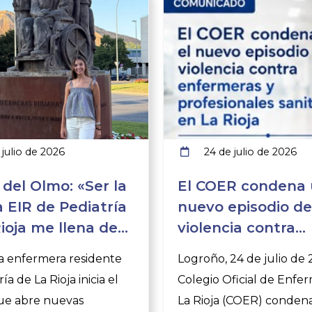
julio de 2026
24 de julio de 2026
 del Olmo: «Ser la
El COER condena
 EIR de Pediatría
nuevo episodio de
ioja me llena de
violencia contra
 y
enfermeras y sani
a enfermera residente
Logroño, 24 de julio de 
sabilidad»
insiste en la impo
ía de La Rioja inicia el
Colegio Oficial de Enfe
de denunciar
ue abre nuevas
La Rioja (COER) conden