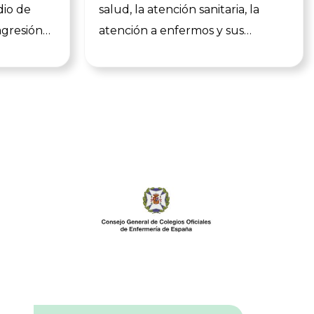
dio de
salud, la atención sanitaria, la
agresión
atención a enfermos y sus
ras, dos
familiares, la prevención de
r parte
enfermedades y/o la promoción
ro de
de hábitos de vida saludables, y
ado 22 de
en general con la atención a
bjeto de
colectivos en situación o riesgo de
de
exclusión social y en la defensa
y
de sus derechos. Se conceden
as del
60.000 euros repartidos entre
nte el
Primer, Segundo y Tercer
eso del
Premio, así como 6 accésit. El
sde
plazo para presentación de
do nuestro
solicitudes está abierto y se
dos los
extiende hasta el 30 de