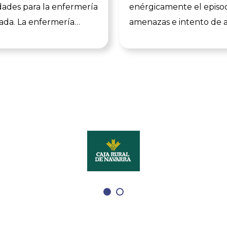
ades para la enfermería
enérgicamente el episo
zada. La enfermería
amenazas e intento de 
scribe una nueva página
sufrido por dos enferme
oria con la incorporación
médicos y un celador po
a del Olmo como
de un usuario del Cent
nfermera Interna
Salud de Arnedo, el pas
 (EIR) de Pediatría
julio. También fueron o
n La Rioja. Acaba de
amenazas los Técnicos 
a carrera que consolida
Emergencias Sanitarias 
ante logro para la
compañeros de Urgenci
 riojana y refleja el
Hospital San Pedro dura
 la formación
posterior traslado e ingr
ada. En esta entrevista
paciente, por lo que de
cómo está viviendo sus
Colegio trasladamos to
semanas, qué espera
apoyo y solidaridad a to