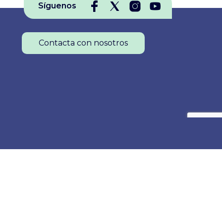
Síguenos
y
septiembre. Para que el Proyecto
laro:
sea admitido al certamen será
aza,
requisito
Contacta con nosotros
Colegio Oficial de Enfermería de La Rioja