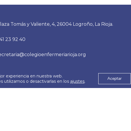
durante los próximos
profesionales afectados 
y por qué confía en que
reiteramos un mensaje c
o vaya acompañado del
ninguna agresión, amen
laza Tomás y Valiente, 4, 26004 Logroño, La Rioja.
41 23 92 40
ecretaria@colegioenfermeriarioja.org
jor experiencia en nuestra web.
es
Aviso Legal
Aceptar
© 2026
 utilizamos o desactivarlas en los
ajustes
.