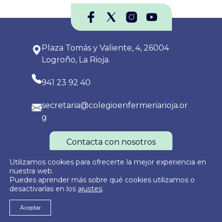
Plaza Tomás y Valiente, 4, 26004
Logroño, La Rioja.
941 23 92 40
secretaria@colegioenfermeriarioja.or
g
Contacta con nosotros
Utilizamos cookies para ofrecerte la mejor experiencia en
nuestra web.
Puedes aprender más sobre qué cookies utilizamos o
Política de Privacidad
Política de Cookies
Aviso Legal
desactivarlas en los
ajustes
.
Aceptar
© 2026
Colegio Oficial de Enfermería de La Rioja