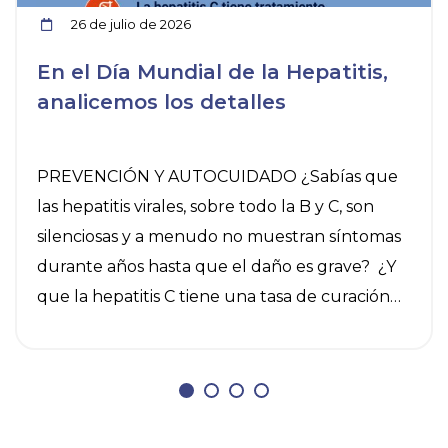
26 de julio de 2026
En el Día Mundial de la Hepatitis,
analicemos los detalles
PREVENCIÓN Y AUTOCUIDADO ¿Sabías que
las hepatitis virales, sobre todo la B y C, son
silenciosas y a menudo no muestran síntomas
durante años hasta que el daño es grave? ¿Y
que la hepatitis C tiene una tasa de curación
del 95% y la B se puede controlar? El 28 de
julio es el Día Mundial contra la Hepatitis y
conviene recordar algunas medidas de
prevención y autocuidado. Aplicar estas dos
acciones de forma conjunta cobra más sentido