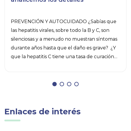
PREVENCIÓN Y AUTOCUIDADO ¿Sabías que
las hepatitis virales, sobre todo la B y C, son
silenciosas y a menudo no muestran síntomas
durante años hasta que el daño es grave? ¿Y
que la hepatitis C tiene una tasa de curación
del 95% y la B se puede controlar? El 28 de
julio es el Día Mundial contra la Hepatitis y
conviene recordar algunas medidas de
prevención y autocuidado. Aplicar estas dos
acciones de forma conjunta cobra más sentido
que nunca cuando se trata de hablar de este
Enlaces de interés
virus, que provoca una inflamación del hígado
que puede derivar en enfermedades graves,