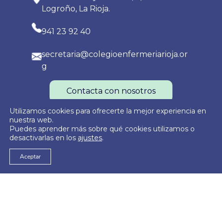
Logroño, La Rioja.
941 23 92 40
secretaria@colegioenfermeriarioja.or
g
Contacta con nosotros
Utilizamos cookies para ofrecerte la mejor experiencia en
nuestra web.
Puedes aprender más sobre qué cookies utilizamos o
Política de Privacidad
Política de Cookies
Aviso Legal
desactivarlas en los
ajustes
.
Aceptar
© 2026
Colegio Oficial de Enfermería de La Rioja