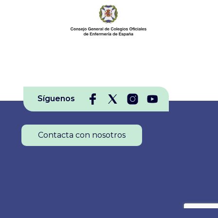
as del
60.000 euros repartidos entre
nte el
Primer, Segundo y Tercer
eso del
Premio, así como 6 accésit. El
sde
plazo para presentación de
do nuestro
solicitudes está abierto y se
dos los
extiende hasta el 30 de
Síguenos
y
septiembre. Para que el Proyecto
laro:
sea admitido al certamen será
aza,
requisito
Contacta con nosotros