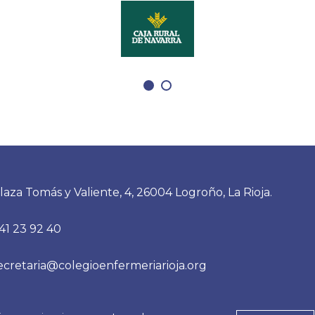
ante logro para la
compañeros de Urgenci
 riojana y refleja el
Hospital San Pedro dura
 la formación
posterior traslado e ingr
ada. En esta entrevista
paciente, por lo que de
cómo está viviendo sus
Colegio trasladamos to
semanas, qué espera
apoyo y solidaridad a to
durante los próximos
profesionales afectados 
y por qué confía en que
reiteramos un mensaje c
o vaya acompañado del
ninguna agresión, amen
laza Tomás y Valiente, 4, 26004 Logroño, La Rioja.
41 23 92 40
ecretaria@colegioenfermeriarioja.org