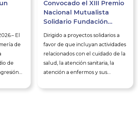
 un
Convocado el XIII Premio
Nacional Mutualista
Solidario Fundación
tarios e
A.M.A.
2026.– El
Dirigido a proyectos solidarios a
rtancia
rmería de
favor de que incluyan actividades
a
relacionados con el cuidado de la
dio de
salud, la atención sanitaria, la
agresión
atención a enfermos y sus
ras, dos
familiares, la prevención de
r parte
enfermedades y/o la promoción
ro de
de hábitos de vida saludables, y
ado 22 de
en general con la atención a
bjeto de
colectivos en situación o riesgo de
de
exclusión social y en la defensa
y
de sus derechos. Se conceden