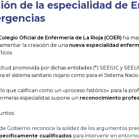
ción de la especialidad de 
ergencias
Colegio Oficial de Enfermería de La Rioja (COER)
ha man
ndamentar la creación de una
nueva especialidad enfer
ticos.
citud promovida por dichas entidades (*) SEEIUC y SEEU
a el sistema sanitario riojano como para el Sistema Nacio
o que califican como un «proceso histórico» para la profe
ermeras especialistas supone un
reconocimiento profesi
untos:
de Gobierno reconoce la solidez de los argumentos presen
pecíficamente cualificados
para intervenir en entorn