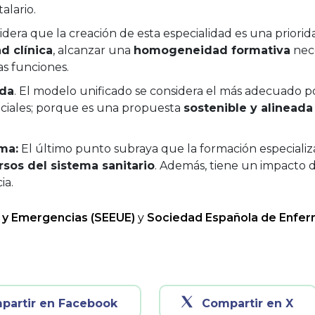
alario.
dera que la creación de esta especialidad es una priorid
d clínica
, alcanzar una
homogeneidad formativa
nece
s funciones.
ada
. El modelo unificado se considera el más adecuado p
enciales; porque es una propuesta
sostenible y alineada
ema:
El último punto subraya que la formación especializa
rsos del sistema sanitario
. Además, tiene un impacto d
ia.
 y Emergencias (SEEUE)
y
Sociedad Española de Enferme
partir en Facebook
Compartir en X