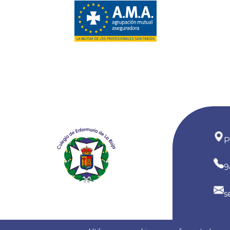
autocuidado. Aplicar estas dos
un import
acciones de forma conjunta cobra
enfermería
más sentido que nunca cuando
avance de
se trata de hablar de este virus,
especializ
que provoca una inflamación del
comparte 
hígado que puede derivar en
primeras 
enfermedades graves,
aprender 
dos años 
este pas
P
9
s