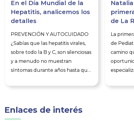
En el Día Mundial de la
Natalia
Hepatitis, analicemos los
primera
detalles
de La R
orgullo
PREVENCIÓN Y AUTOCUIDADO
La primer
respon
¿Sabías que las hepatitis virales,
de Pediatr
sobre todo la B y C, son silenciosas
camino q
y a menudo no muestran
oportunid
síntomas durante años hasta que
especiali
el daño es grave? ¿Y que la
riojana e
hepatitis C tiene una tasa de
en su hist
curación del 95% y la B se puede
de Natali
controlar? El 28 de julio es el Día
primera E
Enlaces de interés
Mundial contra la Hepatitis y
Residente
conviene recordar algunas
formada e
medidas de prevención y
iniciar un