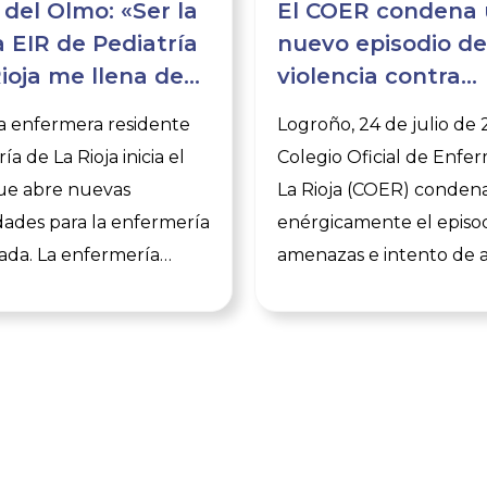
 del Olmo: «Ser la
El COER condena
 EIR de Pediatría
nuevo episodio de
ioja me llena de
violencia contra
 y
enfermeras y sani
a enfermera residente
Logroño, 24 de julio de 
sabilidad»
insiste en la impo
ía de La Rioja inicia el
Colegio Oficial de Enfe
de denunciar
ue abre nuevas
La Rioja (COER) conden
ades para la enfermería
enérgicamente el episo
zada. La enfermería
amenazas e intento de 
scribe una nueva página
sufrido por dos enferme
oria con la incorporación
médicos y un celador po
a del Olmo como
de un usuario del Cent
nfermera Interna
Salud de Arnedo, el pas
 (EIR) de Pediatría
julio. También fueron o
n La Rioja. Acaba de
amenazas los Técnicos 
a carrera que consolida
Emergencias Sanitarias 