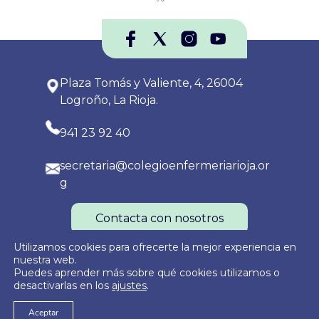
Plaza Tomás y Valiente, 4, 26004
Logroño, La Rioja.
941 23 92 40
secretaria@colegioenfermeriarioja.or
g
Contacta con nosotros
Utilizamos cookies para ofrecerte la mejor experiencia en
nuestra web.
Puedes aprender más sobre qué cookies utilizamos o
Política de Privacidad
Política de Cookies
Aviso Legal
desactivarlas en los
ajustes
.
Aceptar
© 2026
Colegio Oficial de Enfermería de La Rioja