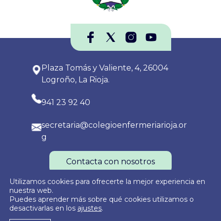
Plaza Tomás y Valiente, 4, 26004
Logroño, La Rioja.
941 23 92 40
secretaria@colegioenfermeriarioja.or
g
Contacta con nosotros
Utilizamos cookies para ofrecerte la mejor experiencia en
nuestra web.
Puedes aprender más sobre qué cookies utilizamos o
Política de Privacidad
Política de Cookies
Aviso Legal
desactivarlas en los
ajustes
.