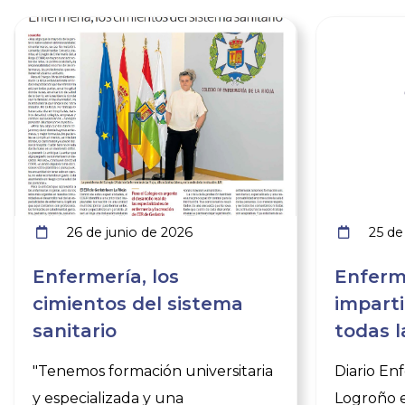
Ver noticia
26 de junio de 2026
25 de 
Enfermería, los
Enferm
cimientos del sistema
imparti
sanitario
todas 
promoc
"Tenemos formación universitaria
Diario En
y especializada y una
Logroño e