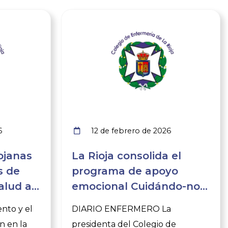
Ver noticia
Ver noticia
6
12 de febrero de 2026
ojanas
La Rioja consolida el
s de
programa de apoyo
alud a
emocional Cuidándo-nos
 de edad
para prevenir patologías
nto y el
DIARIO ENFERMERO La
de salud mental
n en la
presidenta del Colegio de