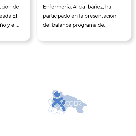
cción de
Enfermería, Alicia Ibáñez, ha
eada El
participado en la presentación
o y el
del balance programa de
rmería de
asistencia de apoyo emocional al
n este
personal sanitario y sociosanitario
ara el
de la Consejería de Salud y
de
Políticas Sociales del Gobierno de
n todas
La Rioja, en el marco del cual se
án once
desarrolla el Proyecto
atro
Cuidándonos dirigido a colegiadas
que
y colegiados en activo. Ibáñez ha
comparecido junto a la consejera
a todos
de Salud y Políticas Sociales,
 leer
María Martín; el subdirector
general de Salud Mental y