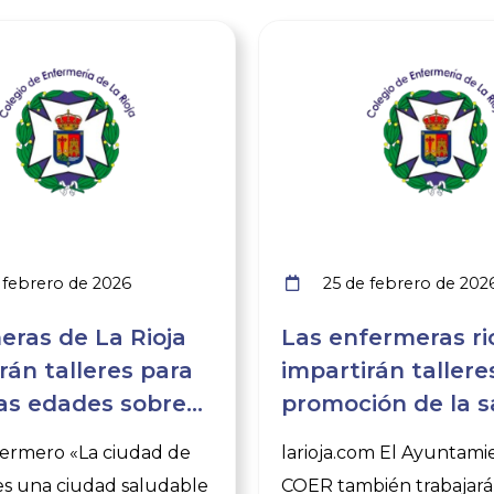
Ver noticia
febrero de 2026
25 de febrero de 202
eras de La Rioja
Las enfermeras ri
rán talleres para
impartirán tallere
las edades sobre
promoción de la s
ión de la salud
todas las franjas
fermero «La ciudad de
larioja.com El Ayuntamie
s una ciudad saludable
COER también trabajará