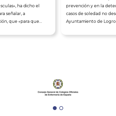
culas», ha dicho el
prevención y en la dete
ra señalar, a
casos de soledad no des
ión, que «para que
Ayuntamiento de Logroñ
iga siendo una ciudad
Colegio Oficial de Enfe
 en todos sus aspectos»
La Rioja (COER) firmaro
mado este convenio. «Se
miércoles un convenio p
a completada la
desarrollo de acciones 
a del Colegio de
promoción de la salud e
a, «de poner nuestro
las franjas de edad. Ser
nto y nuestra
talleres y prácticas y cu
a al servicio de la
charlas especializadas 
d ayudando a reducir
abordarán temáticas de
des y visibilizando a las
prevención sanitaria par
as como un agente de
los grupos de población.
. leer toda la noticia
toda la noticia