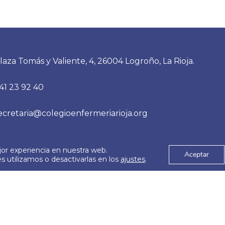
laza Tomás y Valiente, 4, 26004 Logroño, La Rioja.
41 23 92 40
ecretaria@colegioenfermeriarioja.org
jor experiencia en nuestra web.
es
Aviso Legal
Aceptar
© 2026
 utilizamos o desactivarlas en los
ajustes
.