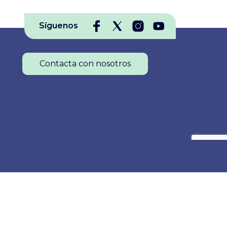
Emocional, Carlos Piserra, y las
Síguenos
presidentas de los colegios de
Médicos, Inmaculada Martínez, y
Psicología, Pilar Calvo, para hacer
Contacta con nosotros
un balance
Colegio Oficial de Enfermería de La Rioja