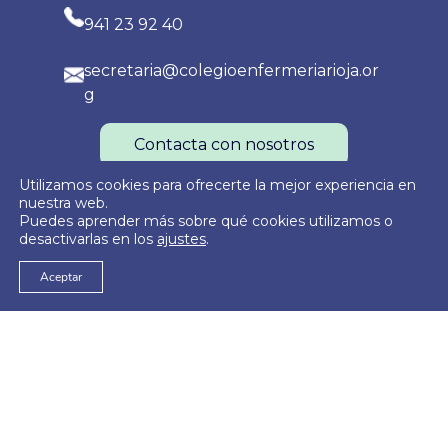
941 23 92 40
secretaria@colegioenfermeriarioja.or
g
Contacta con nosotros
Utilizamos cookies para ofrecerte la mejor experiencia en
nuestra web.
Puedes aprender más sobre qué cookies utilizamos o
Política de Privacidad
Política de Cookies
Aviso Legal
desactivarlas en los
ajustes
.
Aceptar
© 2026
Colegio Oficial de Enfermería de La Rioja