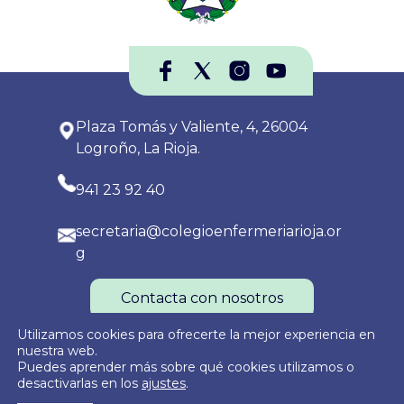
Plaza Tomás y Valiente, 4, 26004
Logroño, La Rioja.
941 23 92 40
secretaria@colegioenfermeriarioja.or
g
Contacta con nosotros
Utilizamos cookies para ofrecerte la mejor experiencia en
nuestra web.
Puedes aprender más sobre qué cookies utilizamos o
Política de Privacidad
Política de Cookies
Aviso Legal
desactivarlas en los
ajustes
.