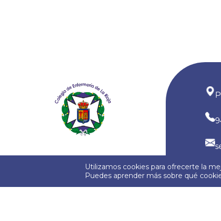
P
9
s
Utilizamos cookies para ofrecerte la me
Puedes aprender más sobre qué cookies
Política de Privacidad
Política de Cooki