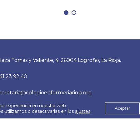
laza Tomás y Valiente, 4, 26004 Logroño, La Rioja.
41 23 92 40
ecretaria@colegioenfermeriarioja.org
jor experiencia en nuestra web.
Aceptar
 utilizamos o desactivarlas en los
ajustes
.
es
Aviso Legal
© 2026